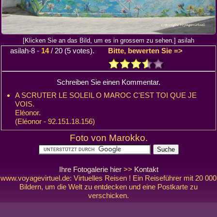
[Klicken Sie an das Bild, um es in grossem zu sehen.] asilah
asilah-8
-
14
/
20
(
5
votes).
Bitte, bewerten Sie =>
Schreiben Sie einen Kommentar.
A SCRUTER LE SOLEIL O MAROC C'EST TOI QUE JE
VOIS.
Eléonor.
(Eléonor - 92.151.18.156)
Foto von Marokko.
Ihre Fotogalerie hier
>>
Kontakt
www.voyagevirtuel.de: Virtuelles Reisen ! Ein Reiseführer mit 20 000
Bildern, um die Welt zu entdecken und eine Postkarte zu
verschicken.