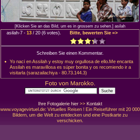
[Klicken Sie an das Bild, um es in grossem zu sehen.] asilah
asilah-7
-
13
/
20
(
6
votes).
Bitte, bewerten Sie =>
Schreiben Sie einen Kommentar.
Yo nací en Assilah y estoy muy orgullosa de ello.Me encanta
Assilah es maravillosa es súper bonita y os recomiendo ir a
visitarla (sarazailachiya - 80.73.144.3)
Foto von Marokko.
Ihre Fotogalerie hier
>>
Kontakt
www.voyagevirtuel.de: Virtuelles Reisen ! Ein Reiseführer mit 20 000
Bildern, um die Welt zu entdecken und eine Postkarte zu
verschicken.