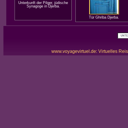
Unterkunft der Pilger, jüdische
Synagoge in Djerba.
Tür Ghriba Djerba.
www.voyagevirtuel.de: Virtuelles Reis