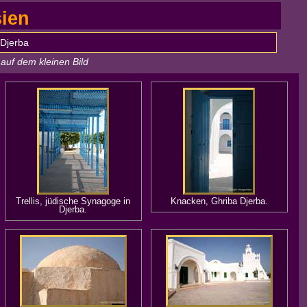
sien
 Djerba
auf dem kleinen Bild
Trellis, jüdische Synagoge in
Knacken, Ghriba Djerba.
Djerba.