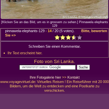
[Klicken Sie an das Bild, um es in grossem zu sehen.] Pinnawela elephants
129
pinnawela-elephants-129
-
14
/
20
(
5
votes).
Bitte, bewerten
Sie =>
Schreiben Sie einen Kommentar.
Ihr Text erscheint hier.
Foto von Sri Lanka.
Ihre Fotogalerie hier
>>
Kontakt
www.voyagevirtuel.de: Virtuelles Reisen ! Ein Reiseführer mit 20 000
Bildern, um die Welt zu entdecken und eine Postkarte zu
verschicken.