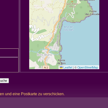
Leaflet
|
©
OpenStreetMap
ken und eine Postkarte zu verschicken.