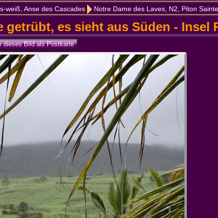
is-weiß, Anse des Cascades
Notre Dame des Laves, N2, Piton Saint
 getrübt, es sieht aus Süden - Insel