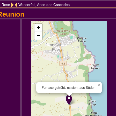
e-Rose
Wasserfall, Anse des Cascades
 Reunion
+
−
×
Furnace getrübt, es sieht aus Süden