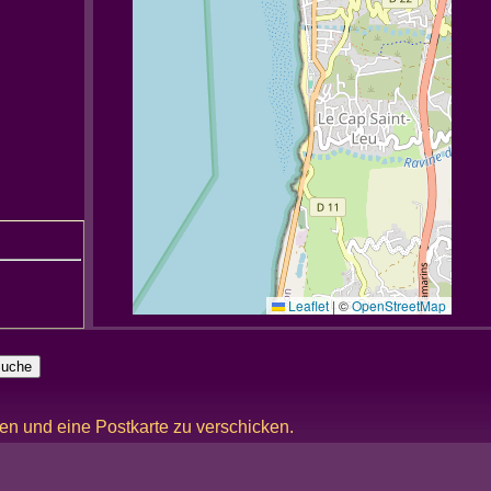
Leaflet
|
©
OpenStreetMap
ken und eine Postkarte zu verschicken.