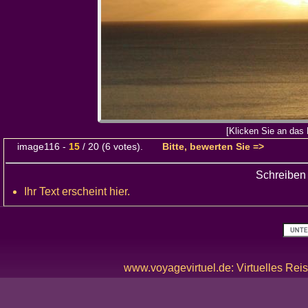
[Klicken Sie an das 
image116
-
15
/
20
(
6
votes).
Bitte, bewerten Sie =>
Schreiben
Ihr Text erscheint hier.
www.voyagevirtuel.de: Virtuelles Reis