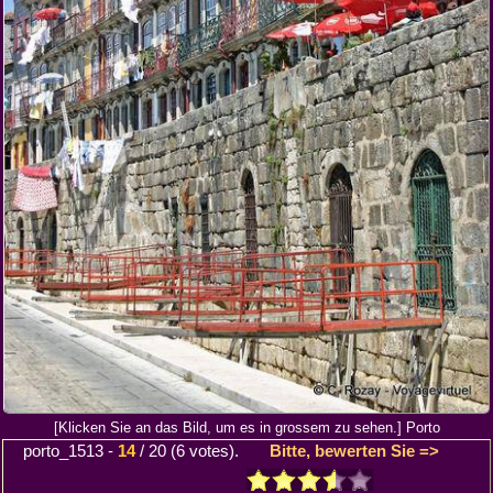
[Klicken Sie an das Bild, um es in grossem zu sehen.] Porto
porto_1513
-
14
/
20
(
6
votes).
Bitte, bewerten Sie =>