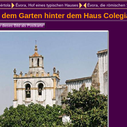
értola
Évora, Hof eines typischen Hauses
Évora, die römischen Säulen und die Kupp
r dem Garten hinter dem Haus Colegia