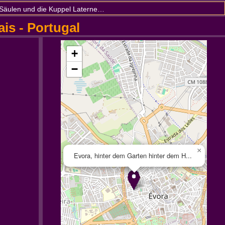
el Laterne an der Kreuzung der Hauptschiff der Kathedrale
is - Portugal
+
−
×
Evora, hinter dem Garten hinter dem H...