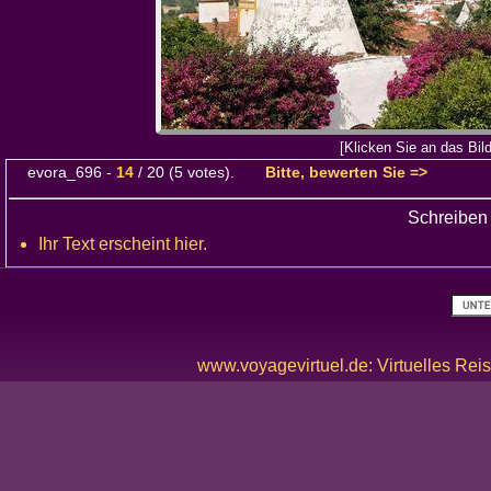
[Klicken Sie an das Bil
evora_696
-
14
/
20
(
5
votes).
Bitte, bewerten Sie =>
Schreiben
Ihr Text erscheint hier.
www.voyagevirtuel.de: Virtuelles Reis