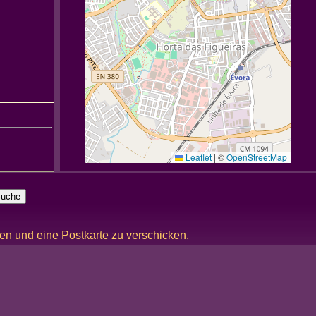
Leaflet
|
©
OpenStreetMap
ken und eine Postkarte zu verschicken.