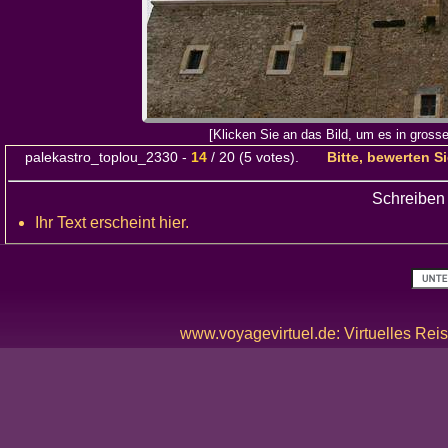
[Klicken Sie an das Bild, um es in gross
palekastro_toplou_2330
-
14
/
20
(
5
votes).
Bitte, bewerten S
Schreiben
Ihr Text erscheint hier.
www.voyagevirtuel.de: Virtuelles Reis