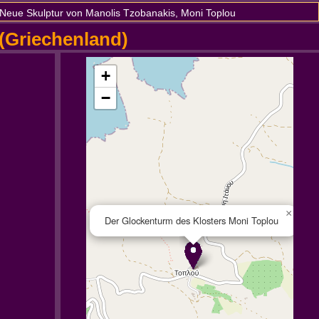
Neue Skulptur von Manolis Tzobanakis, Moni Toplou
 (Griechenland)
+
−
×
Der Glockenturm des Klosters Moni Toplou