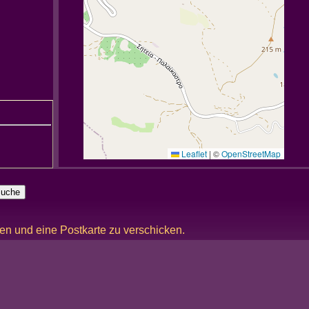
Leaflet
|
©
OpenStreetMap
ken und eine Postkarte zu verschicken.