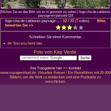
[Klicken Sie an das Bild, um es in grossem zu sehen.] fogo-cha-de-caldeiras-
paysage-en-passant-118
fogo-cha-de-caldeiras-paysage-...
-
12
/
20
(
7
votes).
Bitte,
bewerten Sie =>
Schreiben Sie einen Kommentar.
Ihr Text erscheint hier.
Foto von Kap Verde.
Ihre Fotogalerie hier
>>
Kontakt
www.voyagevirtuel.de: Virtuelles Reisen ! Ein Reiseführer mit 20 000
Bildern, um die Welt zu entdecken und eine Postkarte zu
verschicken.